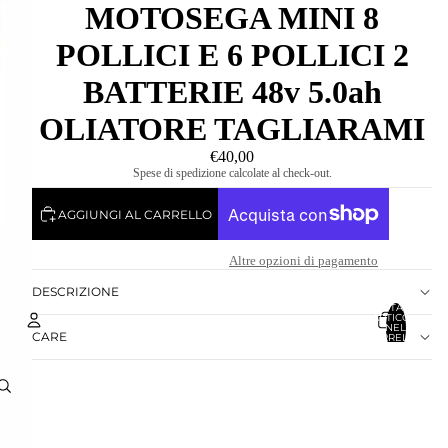
MOTOSEGA MINI 8
POLLICI E 6 POLLICI 2
BATTERIE 48v 5.0ah
OLIATORE TAGLIARAMI
€40,00
Spese di spedizione calcolate al check-out.
AGGIUNGI AL CARRELLO
Altre opzioni di pagamento
DESCRIZIONE
TOTALE
ARTICOLI
NEL
CARE
CARRELLO:
0
Account
ALTRE OPZIONI DI ACCESSO
ORDINI
PROFILO