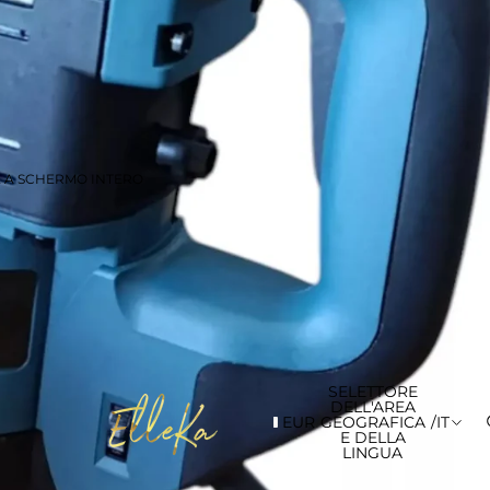
E A SCHERMO INTERO
SELETTORE
DELL'AREA
EUR
GEOGRAFICA
/
IT
E DELLA
LINGUA