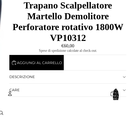
Trapano Scalpellatore
Martello Demolitore
Perforatore rotativo 1800W
VP10312
€60,00
Spese di spedizione calcolate al check-out.
AGGIUNGI AL CARRELLO
DESCRIZIONE
CARE
TOTALE
ARTICOLI
NEL
CARRELLO:
0
Account
ALTRE OPZIONI DI ACCESSO
ORDINI
PROFILO