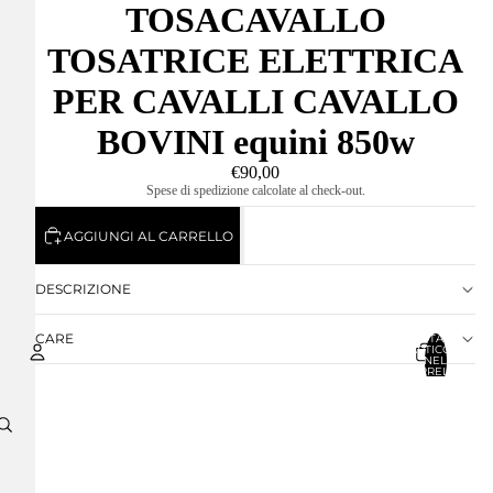
TOSACAVALLO
TOSATRICE ELETTRICA
PER CAVALLI CAVALLO
BOVINI equini 850w
€90,00
Spese di spedizione calcolate al check-out.
AGGIUNGI AL CARRELLO
DESCRIZIONE
CARE
TOTALE
ARTICOLI
NEL
CARRELLO:
0
Account
ALTRE OPZIONI DI ACCESSO
ORDINI
PROFILO