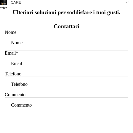
CARE
IMMAGINE
INTERO
A
Ulteriori soluzioni per soddisfare i tuoi gusti.
SCHERMO
INTERO
Contattaci
Nome
Email
*
Telefono
Commento