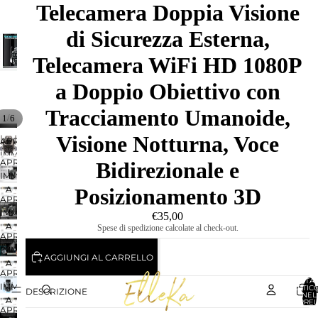
Telecamera Doppia Visione
di Sicurezza Esterna,
Telecamera WiFi HD 1080P
a Doppio Obiettivo con
Tracciamento Umanoide,
/
1
6
Visione Notturna, Voce
APRI
IMMAGINE
APRI
Bidirezionale e
A
IMMAGINE
SCHERMO
Posizionamento 3D
A
INTERO
APRI
SCHERMO
IMMAGINE
€35,00
INTERO
A
Spese di spedizione calcolate al check-out.
APRI
SCHERMO
IMMAGINE
INTERO
AGGIUNGI AL CARRELLO
A
APRI
SCHERMO
TOTA
IMMAGINE
ARTICO
INTERO
DESCRIZIONE
NEL
A
CARREL
0
APRI
SCHERMO