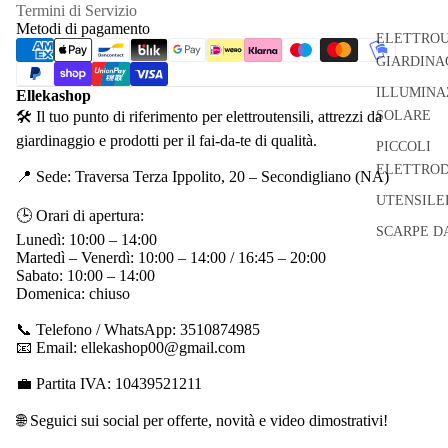
Termini di Servizio
Metodi di pagamento
ELETTROU
GIARDINA
ILLUMINA
Ellekashop
🛠 Il tuo punto di riferimento per elettroutensili, attrezzi da
SOLARE
giardinaggio e prodotti per il fai-da-te di qualità.
PICCOLI
ELETTROD
📍 Sede: Traversa Terza Ippolito, 20 – Secondigliano (NA)
UTENSILE
🕒 Orari di apertura:
SCARPE D
Lunedì: 10:00 – 14:00
Martedì – Venerdì: 10:00 – 14:00 / 16:45 – 20:00
Sabato: 10:00 – 14:00
Domenica: chiuso
📞 Telefono / WhatsApp: 3510874985
📧 Email: ellekashop00@gmail.com
💼 Partita IVA: 10439521211
🌐 Seguici sui social per offerte, novità e video dimostrativi!