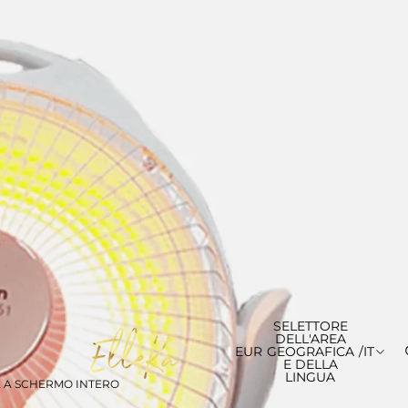
SELETTORE
DELL'AREA
EUR
GEOGRAFICA
/
IT
E DELLA
LINGUA
E A SCHERMO INTERO