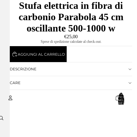
Stufa elettrica in fibra di
carbonio Parabola 45 cm
oscillante 500-1000 w
€25,00
Spese di spedizione calcolate al check-out.
AGGIUNGI AL CARRELLO
DESCRIZIONE
CARE
TOTALE
ARTICOLI
NEL
CARRELLO:
0
Account
ALTRE OPZIONI DI ACCESSO
ORDINI
PROFILO