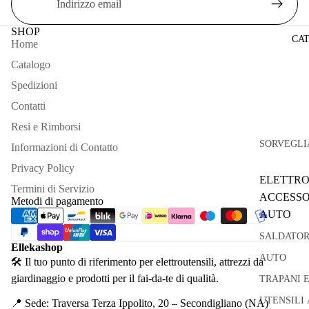
SHOP
CA
Home
Catalogo
Spedizioni
Contatti
Resi e Rimborsi
SORVEGLI
Informazioni di Contatto
Privacy Policy
ELETTRO
Termini di Servizio
ACCESSO
Metodi di pagamento
AUTO
SALDATOR
Ellekashop
AUTO
🛠 Il tuo punto di riferimento per elettroutensili, attrezzi da
giardinaggio e prodotti per il fai-da-te di qualità.
TRAPANI 
UTENSILI 
📍 Sede: Traversa Terza Ippolito, 20 – Secondigliano (NA)