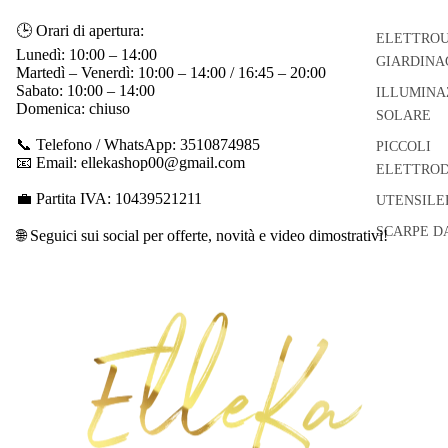
🕒 Orari di apertura:
ELETTROU
Lunedì: 10:00 – 14:00
GIARDINA
Martedì – Venerdì: 10:00 – 14:00 / 16:45 – 20:00
Sabato: 10:00 – 14:00
ILLUMINA
Domenica: chiuso
SOLARE
📞 Telefono / WhatsApp: 3510874985
PICCOLI
📧 Email: ellekashop00@gmail.com
ELETTROD
💼 Partita IVA: 10439521211
UTENSILE
SCARPE D
🌐 Seguici sui social per offerte, novità e video dimostrativi!
Informativa sui rimborsi
Informativa sulla privacy