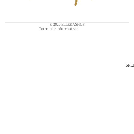
Termini e condizioni del servizio
Informativa sulle spedizioni
Recapiti
© 2026
ELLEKASHOP
Termini e informative
SPE