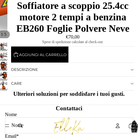
Soffiatore a scoppio 25.4cc
motore 2 tempi a benzina
EB260 Foglie Polvere Neve
/
1
5
€70,00
Spese di spedizione calcolate al check-out.
APRI
IMMAGINE
APRI
AGGIUNGI AL CARRELLO
A
IMMAGINE
SCHERMO
APRI
A
INTERO
DESCRIZIONE
IMMAGINE
SCHERMO
APRI
A
INTERO
IMMAGINE
SCHERMO
CARE
APRI
A
INTERO
IMMAGINE
SCHERMO
Ulteriori soluzioni per soddisfare i tuoi gusti.
A
INTERO
SCHERMO
INTERO
Contattaci
Nome
TOTA
ARTICO
NEL
CARREL
0
Email
*