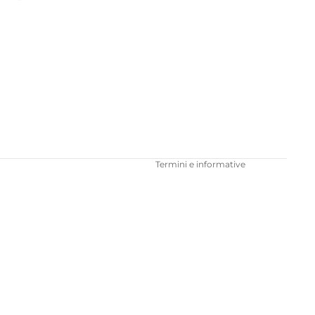
Informativa sui rimborsi
Informativa sulla privacy
Termini e condizioni del servizio
Informativa sulle spedizioni
Recapiti
Termini e informative