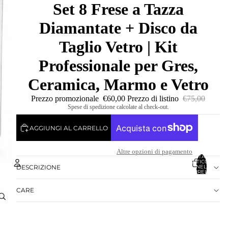
Set 8 Frese a Tazza
Diamantate + Disco da
Taglio Vetro | Kit
Professionale per Gres,
Ceramica, Marmo e Vetro
Prezzo promozionale
€60,00
Prezzo di listino
€75,00
Spese di spedizione calcolate al check-out.
AGGIUNGI AL CARRELLO
Altre opzioni di pagamento
TOTALE
ARTICOLI
NEL
DESCRIZIONE
CARRELLO:
0
Account
CARE
ALTRE OPZIONI DI ACCESSO
ORDINI
PROFILO