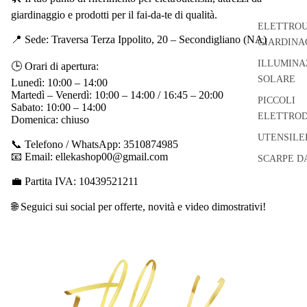
giardinaggio e prodotti per il fai-da-te di qualità.
ELETTROU
📍 Sede: Traversa Terza Ippolito, 20 – Secondigliano (NA)
GIARDINA
ILLUMINA
🕒 Orari di apertura:
SOLARE
Lunedì: 10:00 – 14:00
Martedì – Venerdì: 10:00 – 14:00 / 16:45 – 20:00
PICCOLI
Sabato: 10:00 – 14:00
ELETTROD
Domenica: chiuso
UTENSILE
📞 Telefono / WhatsApp: 3510874985
📧 Email: ellekashop00@gmail.com
SCARPE D
💼 Partita IVA: 10439521211
🌐 Seguici sui social per offerte, novità e video dimostrativi!