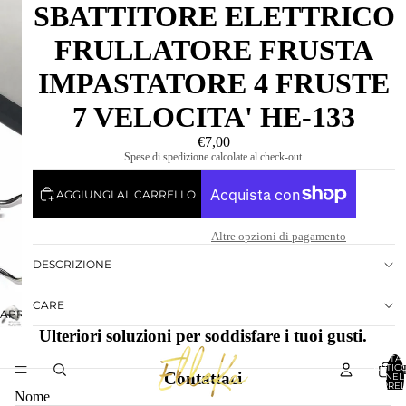
SBATTITORE ELETTRICO
FRULLATORE FRUSTA
IMPASTATORE 4 FRUSTE
7 VELOCITA' HE-133
€7,00
Spese di spedizione calcolate al check-out.
AGGIUNGI AL CARRELLO
Altre opzioni di pagamento
DESCRIZIONE
CARE
APRI
IMMAGINE
Ulteriori soluzioni per soddisfare i tuoi gusti.
A
TOTA
SCHERMO
ARTICO
Contattaci
NEL
INTERO
CARREL
0
Nome