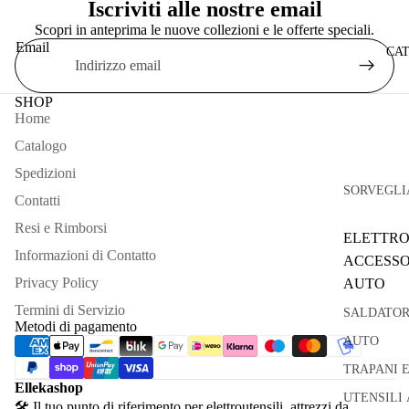
Iscriviti alle nostre email
Scopri in anteprima le nuove collezioni e le offerte speciali.
Email
CA
SHOP
Home
Catalogo
Spedizioni
SORVEGLI
Contatti
Resi e Rimborsi
ELETTRO
Informazioni di Contatto
ACCESSO
Privacy Policy
AUTO
Termini di Servizio
SALDATOR
Metodi di pagamento
AUTO
TRAPANI 
Ellekashop
UTENSILI 
🛠 Il tuo punto di riferimento per elettroutensili, attrezzi da