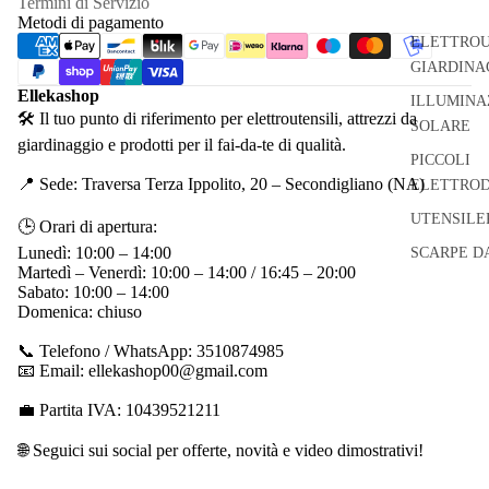
Termini di Servizio
Metodi di pagamento
ELETTROU
GIARDINA
Ellekashop
ILLUMINA
🛠 Il tuo punto di riferimento per elettroutensili, attrezzi da
SOLARE
giardinaggio e prodotti per il fai-da-te di qualità.
PICCOLI
📍 Sede: Traversa Terza Ippolito, 20 – Secondigliano (NA)
ELETTROD
UTENSILE
🕒 Orari di apertura:
Lunedì: 10:00 – 14:00
SCARPE D
Martedì – Venerdì: 10:00 – 14:00 / 16:45 – 20:00
Sabato: 10:00 – 14:00
Domenica: chiuso
📞 Telefono / WhatsApp: 3510874985
📧 Email: ellekashop00@gmail.com
💼 Partita IVA: 10439521211
🌐 Seguici sui social per offerte, novità e video dimostrativi!