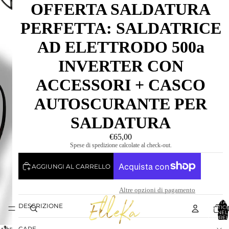
OFFERTA SALDATURA
PERFETTA: SALDATRICE
AD ELETTRODO 500a
INVERTER CON
ACCESSORI + CASCO
AUTOSCURANTE PER
SALDATURA
€65,00
Spese di spedizione calcolate al check-out.
AGGIUNGI AL CARRELLO
Altre opzioni di pagamento
TOTA
DESCRIZIONE
ARTICO
NEL
CARREL
0
CARE