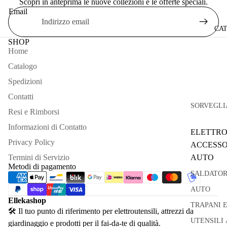
Scopri in anteprima le nuove collezioni e le offerte speciali.
Email
CA
SHOP
Home
Catalogo
Spedizioni
Contatti
SORVEGLI
Resi e Rimborsi
Informazioni di Contatto
ELETTRO
Privacy Policy
ACCESSO
Termini di Servizio
AUTO
Metodi di pagamento
SALDATOR
AUTO
Ellekashop
TRAPANI 
🛠 Il tuo punto di riferimento per elettroutensili, attrezzi da
UTENSILI 
giardinaggio e prodotti per il fai-da-te di qualità.