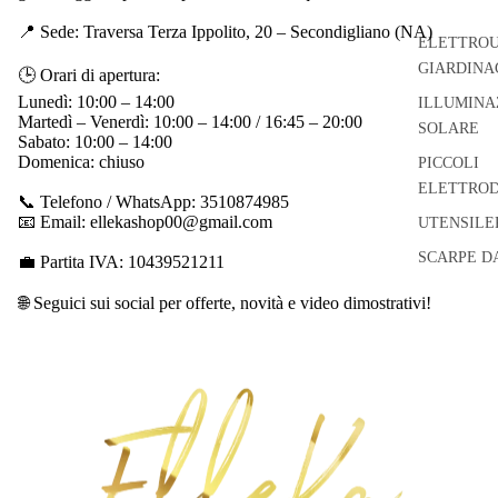
📍 Sede: Traversa Terza Ippolito, 20 – Secondigliano (NA)
ELETTROU
GIARDINA
🕒 Orari di apertura:
Lunedì: 10:00 – 14:00
ILLUMINA
Martedì – Venerdì: 10:00 – 14:00 / 16:45 – 20:00
SOLARE
Sabato: 10:00 – 14:00
Domenica: chiuso
PICCOLI
ELETTROD
📞 Telefono / WhatsApp: 3510874985
📧 Email: ellekashop00@gmail.com
UTENSILE
SCARPE D
💼 Partita IVA: 10439521211
🌐 Seguici sui social per offerte, novità e video dimostrativi!
Informativa sui rimborsi