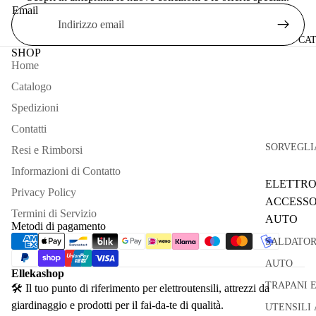
Email
CA
SHOP
Home
Catalogo
Spedizioni
Contatti
SORVEGLI
Resi e Rimborsi
Informazioni di Contatto
ELETTRO
Privacy Policy
ACCESSO
Termini di Servizio
AUTO
Metodi di pagamento
SALDATOR
AUTO
Ellekashop
TRAPANI 
🛠 Il tuo punto di riferimento per elettroutensili, attrezzi da
giardinaggio e prodotti per il fai-da-te di qualità.
UTENSILI 