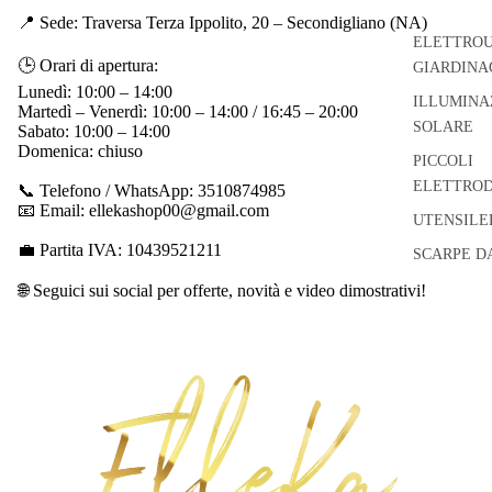
📍 Sede: Traversa Terza Ippolito, 20 – Secondigliano (NA)
ELETTROU
🕒 Orari di apertura:
GIARDINA
Lunedì: 10:00 – 14:00
ILLUMINA
Martedì – Venerdì: 10:00 – 14:00 / 16:45 – 20:00
SOLARE
Sabato: 10:00 – 14:00
Domenica: chiuso
PICCOLI
ELETTROD
📞 Telefono / WhatsApp: 3510874985
📧 Email: ellekashop00@gmail.com
UTENSILE
💼 Partita IVA: 10439521211
SCARPE D
🌐 Seguici sui social per offerte, novità e video dimostrativi!
Informativa sui rimborsi