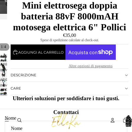
Mini elettrosega doppia
batteria 88vF 8000mAH
motosega elettrica 6" Pollici
€35,00
Spese di spedizione calcolate al check-out.
/
1
4
AGGIUNGI AL CARRELLO
APRI
IMMAGINE
APRI
Altre opzioni di pagamento
A
IMMAGINE
SCHERMO
DESCRIZIONE
A
INTERO
APRI
SCHERMO
IMMAGINE
INTERO
CARE
APRI
A
IMMAGINE
SCHERMO
Ulteriori soluzioni per soddisfare i tuoi gusti.
A
INTERO
SCHERMO
Contattaci
INTERO
TOTA
Nome
ARTICO
NEL
CARREL
0