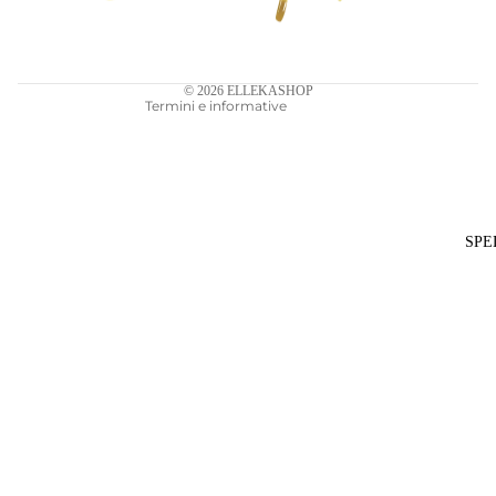
Termini e condizioni del servizio
Informativa sulle spedizioni
Recapiti
© 2026
ELLEKASHOP
Termini e informative
SPE