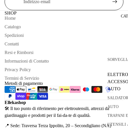
SHOP
CA
Home
Catalogo
Spedizioni
Contatti
Resi e Rimborsi
SORVEGLI
Informazioni di Contatto
Privacy Policy
ELETTRO
Termini di Servizio
ACCESSO
Metodi di pagamento
AUTO
SALDATOR
Ellekashop
AUTO
🛠 Il tuo punto di riferimento per elettroutensili, attrezzi da
giardinaggio e prodotti per il fai-da-te di qualità.
TRAPANI 
UTENSILI 
📍 Sede: Traversa Terza Ippolito, 20 – Secondigliano (NA)