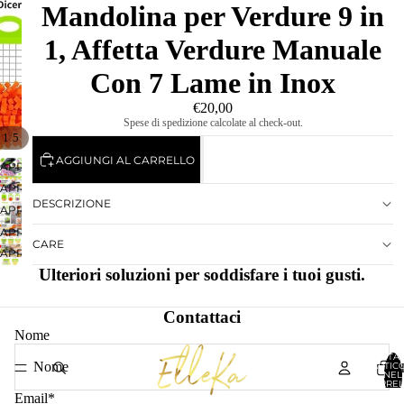
Mandolina per Verdure 9 in
1, Affetta Verdure Manuale
Con 7 Lame in Inox
€20,00
Spese di spedizione calcolate al check-out.
/
1
5
AGGIUNGI AL CARRELLO
APRI
IMMAGINE
APRI
A
DESCRIZIONE
IMMAGINE
APRI
SCHERMO
A
IMMAGINE
APRI
INTERO
SCHERMO
A
CARE
IMMAGINE
APRI
INTERO
SCHERMO
A
IMMAGINE
Ulteriori soluzioni per soddisfare i tuoi gusti.
INTERO
SCHERMO
A
INTERO
SCHERMO
Contattaci
INTERO
Nome
TOTA
ARTICO
NEL
CARREL
0
Email
*