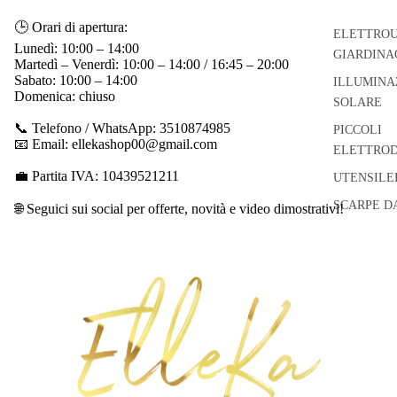
🕒 Orari di apertura:
ELETTROU
Lunedì: 10:00 – 14:00
GIARDINA
Martedì – Venerdì: 10:00 – 14:00 / 16:45 – 20:00
Sabato: 10:00 – 14:00
ILLUMINA
Domenica: chiuso
SOLARE
📞 Telefono / WhatsApp: 3510874985
PICCOLI
📧 Email: ellekashop00@gmail.com
ELETTROD
💼 Partita IVA: 10439521211
UTENSILE
SCARPE D
🌐 Seguici sui social per offerte, novità e video dimostrativi!
Informativa sui rimborsi
Informativa sulla privacy