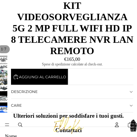
KIT
VIDEOSORVEGLIANZA
5G 2 MP FULL WIFI HD IP
8 TELECAMERE NVR LAN
REMOTO
/
1
7
€165,00
APRI
Spese di spedizione calcolate al check-out.
IMMAGINE
APRI
A
IMMAGINE
APRI
SCHERMO
AGGIUNGI AL CARRELLO
A
IMMAGINE
APRI
INTERO
SCHERMO
A
IMMAGINE
APRI
INTERO
SCHERMO
DESCRIZIONE
A
IMMAGINE
APRI
INTERO
SCHERMO
A
IMMAGINE
INTERO
CARE
SCHERMO
A
APRI
INTERO
SCHERMO
IMMAGINE
Ulteriori soluzioni per soddisfare i tuoi gusti.
INTERO
A
TOTA
ARTICO
SCHERMO
NEL
Contattaci
CARREL
INTERO
0
Nome