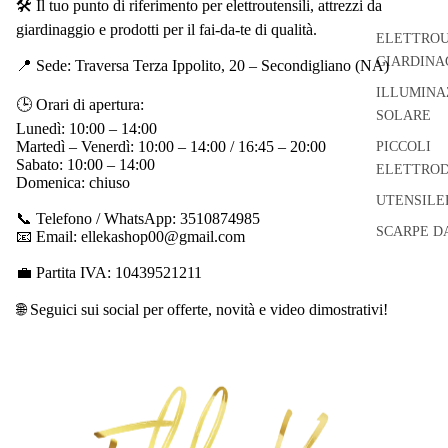
🛠 Il tuo punto di riferimento per elettroutensili, attrezzi da
giardinaggio e prodotti per il fai-da-te di qualità.
ELETTROU
GIARDINA
📍 Sede: Traversa Terza Ippolito, 20 – Secondigliano (NA)
ILLUMINA
🕒 Orari di apertura:
SOLARE
Lunedì: 10:00 – 14:00
Martedì – Venerdì: 10:00 – 14:00 / 16:45 – 20:00
PICCOLI
Sabato: 10:00 – 14:00
ELETTROD
Domenica: chiuso
UTENSILE
📞 Telefono / WhatsApp: 3510874985
SCARPE D
📧 Email: ellekashop00@gmail.com
💼 Partita IVA: 10439521211
🌐 Seguici sui social per offerte, novità e video dimostrativi!