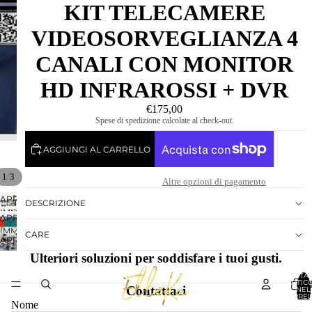
KIT TELECAMERE
VIDEOSORVEGLIANZA 4
CANALI CON MONITOR
HD INFRAROSSI + DVR
€175,00
Spese di spedizione calcolate al check-out.
AGGIUNGI AL CARRELLO
/
1
3
Altre opzioni di pagamento
APRI
DESCRIZIONE
IMMAGINE
APRI
A
IMMAGINE
CARE
SCHERMO
APRI
A
INTERO
IMMAGINE
Ulteriori soluzioni per soddisfare i tuoi gusti.
SCHERMO
A
INTERO
TOTA
SCHERMO
ARTICO
Contattaci
NEL
INTERO
CARREL
0
Nome