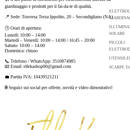
giardinaggio e prodotti per il fai-da-te di qualità.
ELETTROU
📍 Sede: Traversa Terza Ippolito, 20 – Secondigliano (NA)
GIARDINA
ILLUMINA
🕒 Orari di apertura:
SOLARE
Lunedì: 10:00 – 14:00
Martedì – Venerdì: 10:00 – 14:00 / 16:45 – 20:00
PICCOLI
Sabato: 10:00 – 14:00
ELETTROD
Domenica: chiuso
UTENSILE
📞 Telefono / WhatsApp: 3510874985
📧 Email: ellekashop00@gmail.com
SCARPE D
💼 Partita IVA: 10439521211
🌐 Seguici sui social per offerte, novità e video dimostrativi!