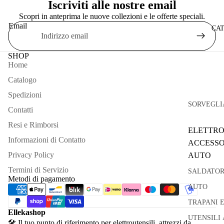
Iscriviti alle nostre email
Scopri in anteprima le nuove collezioni e le offerte speciali.
Email
CA
SHOP
Home
Catalogo
Spedizioni
SORVEGLI
Contatti
Resi e Rimborsi
ELETTRO
Informazioni di Contatto
ACCESSO
Privacy Policy
AUTO
Termini di Servizio
SALDATOR
Metodi di pagamento
AUTO
TRAPANI 
Ellekashop
UTENSILI 
🛠 Il tuo punto di riferimento per elettroutensili, attrezzi da