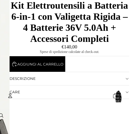
Kit Elettroutensili a Batteria
6-in-1 con Valigetta Rigida –
4 Batterie 36V 5.0Ah +
Accessori Completi
€140,00
Spese di spedizione calcolate al check-out.
AGGIUNGI AL CARRELLO
DESCRIZIONE
CARE
TOTALE
ARTICOLI
NEL
CARRELLO:
0
Account
ALTRE OPZIONI DI ACCESSO
ORDINI
PROFILO