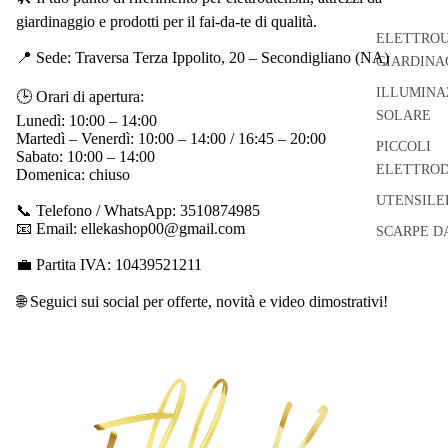
giardinaggio e prodotti per il fai-da-te di qualità.
ELETTROU
📍 Sede: Traversa Terza Ippolito, 20 – Secondigliano (NA)
GIARDINA
ILLUMINA
🕒 Orari di apertura:
SOLARE
Lunedì: 10:00 – 14:00
Martedì – Venerdì: 10:00 – 14:00 / 16:45 – 20:00
PICCOLI
Sabato: 10:00 – 14:00
ELETTROD
Domenica: chiuso
UTENSILE
📞 Telefono / WhatsApp: 3510874985
📧 Email: ellekashop00@gmail.com
SCARPE D
💼 Partita IVA: 10439521211
🌐 Seguici sui social per offerte, novità e video dimostrativi!