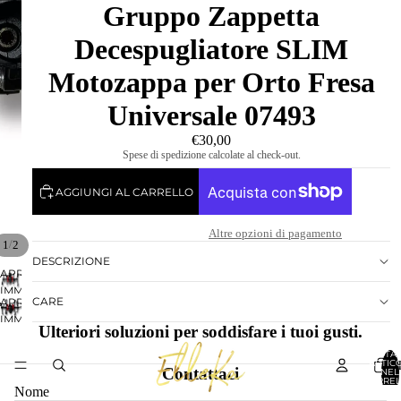
Gruppo Zappetta
Decespugliatore SLIM
Motozappa per Orto Fresa
Universale 07493
€30,00
Spese di spedizione calcolate al check-out.
AGGIUNGI AL CARRELLO
Altre opzioni di pagamento
/
1
2
DESCRIZIONE
APRI
IMMAGINE
CARE
APRI
A
IMMAGINE
SCHERMO
Ulteriori soluzioni per soddisfare i tuoi gusti.
A
INTERO
SCHERMO
TOTA
ARTICO
INTERO
Contattaci
NEL
CARREL
0
Nome