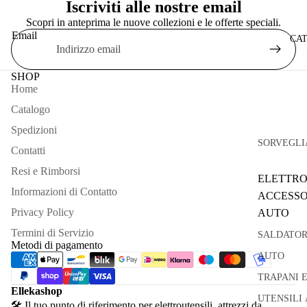
Iscriviti alle nostre email
Scopri in anteprima le nuove collezioni e le offerte speciali.
Email
CA
SHOP
Home
Catalogo
Spedizioni
SORVEGLI
Contatti
Resi e Rimborsi
ELETTRO
Informazioni di Contatto
ACCESSO
Privacy Policy
AUTO
Termini di Servizio
SALDATOR
Metodi di pagamento
AUTO
TRAPANI 
Ellekashop
UTENSILI 
🛠 Il tuo punto di riferimento per elettroutensili, attrezzi da