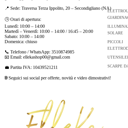
📍 Sede: Traversa Terza Ippolito, 20 – Secondigliano (NA)
ELETTROU
GIARDINA
🕒 Orari di apertura:
Lunedì: 10:00 – 14:00
ILLUMINA
Martedì – Venerdì: 10:00 – 14:00 / 16:45 – 20:00
SOLARE
Sabato: 10:00 – 14:00
Domenica: chiuso
PICCOLI
ELETTROD
📞 Telefono / WhatsApp: 3510874985
📧 Email: ellekashop00@gmail.com
UTENSILE
SCARPE D
💼 Partita IVA: 10439521211
🌐 Seguici sui social per offerte, novità e video dimostrativi!
Informativa sui rimborsi