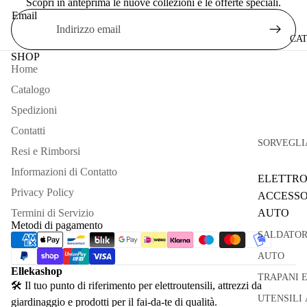
Scopri in anteprima le nuove collezioni e le offerte speciali.
Email
CA
SHOP
Home
Catalogo
Spedizioni
Contatti
SORVEGLI
Resi e Rimborsi
Informazioni di Contatto
ELETTRO
Privacy Policy
ACCESSO
Termini di Servizio
AUTO
Metodi di pagamento
SALDATOR
AUTO
Ellekashop
TRAPANI 
🛠 Il tuo punto di riferimento per elettroutensili, attrezzi da
UTENSILI 
giardinaggio e prodotti per il fai-da-te di qualità.