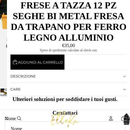
FRESE A TAZZA 12 PZ
SEGHE BI METAL FRESA
DA TRAPANO PER FERRO
LEGNO ALLUMINIO
€35,00
Spese di spedizione calcolate al check-out.
AGGIUNGI AL CARRELLO
DESCRIZIONE
CARE
APRI
IMMAGINE
Ulteriori soluzioni per soddisfare i tuoi gusti.
A
SCHERMO
Contattaci
INTERO
TOTA
ARTICO
Nome
NEL
CARREL
0