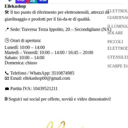
Ellekashop
ELETTROU
🛠 Il tuo punto di riferimento per elettroutensili, attrezzi da
GIARDINA
giardinaggio e prodotti per il fai-da-te di qualità.
ILLUMINA
📍 Sede: Traversa Terza Ippolito, 20 – Secondigliano (NA)
SOLARE
🕒 Orari di apertura:
PICCOLI
Lunedì: 10:00 – 14:00
ELETTROD
Martedì – Venerdì: 10:00 – 14:00 / 16:45 – 20:00
Sabato: 10:00 – 14:00
UTENSILE
Domenica: chiuso
SCARPE D
📞 Telefono / WhatsApp: 3510874985
📧 Email: ellekashop00@gmail.com
💼 Partita IVA: 10439521211
🌐 Seguici sui social per offerte, novità e video dimostrativi!