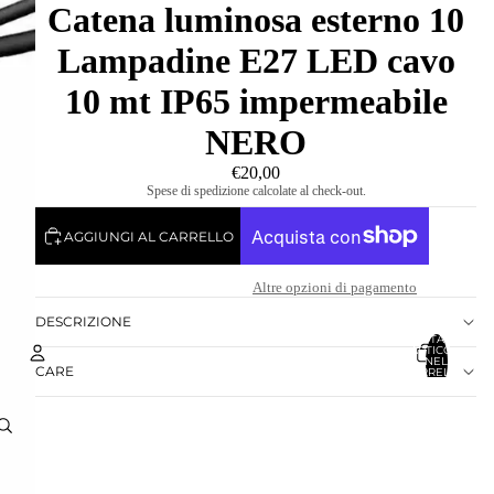
Catena luminosa esterno 10
Lampadine E27 LED cavo
10 mt IP65 impermeabile
NERO
€20,00
Spese di spedizione calcolate al check-out.
AGGIUNGI AL CARRELLO
Altre opzioni di pagamento
DESCRIZIONE
TOTALE
ARTICOLI
NEL
CARE
CARRELLO:
0
Account
ALTRE OPZIONI DI ACCESSO
ORDINI
PROFILO