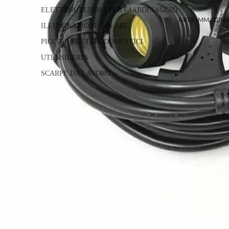
ELETTROUTENSILI PER GIARDINAGGIO
APRI IMMAGIN
ILLUMINAZIONE SOLARE
PICCOLI ELETTRODOMESTICI
UTENSILERIA
SCARPE DA LAVORO