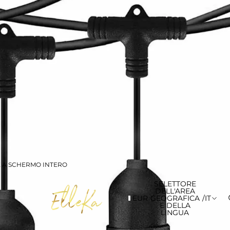
E A SCHERMO INTERO
SELETTORE
DELL'AREA
EUR
GEOGRAFICA
/
IT
E DELLA
LINGUA