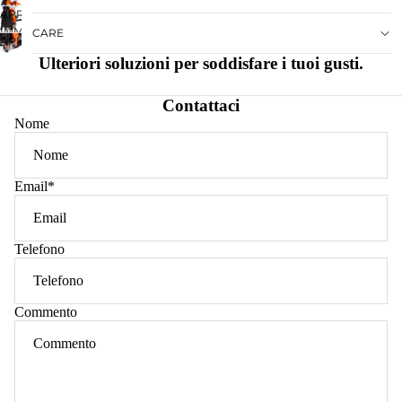
A
IMMAGINE
APRI
INTERO
SCHERMO
A
IMMAGINE
CARE
INTERO
APRI
SCHERMO
A
IMMAGINE
INTERO
Ulteriori soluzioni per soddisfare i tuoi gusti.
SCHERMO
A
INTERO
SCHERMO
Contattaci
INTERO
Nome
Email
*
Telefono
Commento