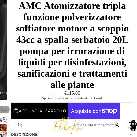
AMC Atomizzatore tripla
funzione polverizzatore
soffiatore motore a scoppio
43cc a spalla serbatoio 20L
pompa per irrorazione di
liquidi per disinfestazioni,
sanificazioni e trattamenti
alle piante
€115,00
Spese di spedizione calcolate al check-out.
/
1
5
AGGIUNGI AL CARRELLO
APRI
TOTA
ARTICO
Altre opzioni di pagamento
IMMAGINE
APRI
NEL
CARREL
A
IMMAGINE
0
APRI
DESCRIZIONE
SCHERMO