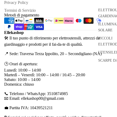
Privacy Policy
Termini di Servizio
ELETTROU
Metodi di pagamento
GIARDINA
ILLUMINA
SOLARE
Ellekashop
🛠 Il tuo punto di riferimento per elettroutensili, attrezzi da
PICCOLI
giardinaggio e prodotti per il fai-da-te di qualità.
ELETTROD
UTENSILE
📍 Sede: Traversa Terza Ippolito, 20 – Secondigliano (NA)
SCARPE D
🕒 Orari di apertura:
Lunedì: 10:00 – 14:00
Martedì – Venerdì: 10:00 – 14:00 / 16:45 – 20:00
Sabato: 10:00 – 14:00
Domenica: chiuso
📞 Telefono / WhatsApp: 3510874985
📧 Email: ellekashop00@gmail.com
💼 Partita IVA: 10439521211